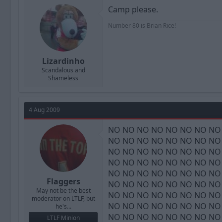
Camp please.
Number 80 is Brian Rice!
Lizardinho
Scandalous and
Shameless
4 Aug 2009
NO NO NO NO NO NO NO NO NO NO NO NO NO NO NO NO NO NO NO NO NO NO NO NO NO NO NO NO NO NO NO NO NO NO NO NO NO NO NO NO NO NO NO NO NO NO NO NO NO NO NO NO NO NO NO NO NO NO NO NO NO NO NO NO NO NO NO NO NO NO NO NO NO NO NO NO NO NO NO NO NO NO NO NO NO NO NO NO NO NO NO NO NO NO NO NO NO NO NO NO NO NO NO NO NO NO NO NO NO NO NO NO NO NO NO NO NO NO NO NO NO NO NO NO NO NO NO NO NO NO NO NO NO NO NO NO NO NO NO NO NO NO NO NO NO NO NO NO NO NO NO NO NO NO NO NO NO NO NO NO NO NO NO NO NO NO NO NO NO NO NO NO NO NO NO NO NO NO NO NO NO NO NO NO NO NO NO NO NO NO NO NO NO NO NO NO NO NO NO NO NO NO NO NO NO NO NO NO NO NO NO NO NO NO NO NO NO NO NO NO NO NO NO NO NO NO NO NO NO NO NO NO NO NO NO NO NO NO NO NO NO NO NO NO NO NO NO NO NO NO NO NO NO NO NO NO NO NO NO NO NO NO NO NO NO NO NO NO NO NO NO NO NO NO NO NO NO NO NO NO NO NO NO NO NO NO NO NO NO NO NO NO NO NO NO NO NO NO NO NO NO NO NO NO NO NO NO NO NO NO NO NO NO NO NO NO NO NO NO NO NO NO NO NO NO NO NO NO NO NO NO NO NO NO NO NO NO NO NO NO NO NO NO NO NO NO NO NO NO NO NO NO NO NO NO NO NO NO NO NO NO NO NO NO NO NO NO NO NO NO NO NO NO NO NO NO NO NO NO NO NO NO NO NO NO NO NO NO NO NO NO NO NO NO NO NO NO NO NO NO NO NO NO NO NO NO NO NO NO NO NO NO NO NO NO NO NO NO NO NO NO NO NO NO NO NO NO NO NO NO NO NO NO NO NO NO NO NO NO NO NO NO NO NO NO NO NO NO NO NO NO NO NO NO NO NO NO NO NO NO NO NO NO NO NO NO NO NO NO NO NO NO NO NO NO NO NO NO NO NO NO NO NO NO NO NO NO NO NO NO NO NO NO NO NO NO NO NO NO NO NO NO NO NO NO NO NO NO NO NO NO NO NO NO NO NO NO NO NO NO NO NO NO NO NO NO NO NO NO NO NO NO NO NO NO NO NO NO NO NO NO NO NO NO NO NO NO NO NO NO NO NO NO NO NO NO NO NO NO NO NO NO NO NO NO NO NO NO NO NO NO NO NO NO NO NO NO NO NO NO NO NO NO NO NO NO NO NO NO NO NO NO NO NO NO NO NO NO NO NO NO NO NO NO NO NO NO NO NO NO NO NO NO NO NO NO NO NO NO NO NO NO NO NO NO NO NO NO NO NO NO NO NO NO NO NO NO NO NO NO NO NO NO NO NO NO NO NO NO NO NO NO NO NO NO NO NO NO NO NO NO NO NO NO NO NO NO NO NO NO NO NO NO NO NO NO NO NO NO NO NO NO NO NO NO NO NO NO NO NO NO NO NO NO NO NO NO NO NO NO NO NO NO NO NO NO NO NO NO NO NO NO NO NO NO NO NO NO NO NO NO NO NO NO NO NO NO NO NO NO NO NO NO NO NO NO NO 
Flaggers
May not be the best
moderator on LTLF, but
he's...
LTLF Minion