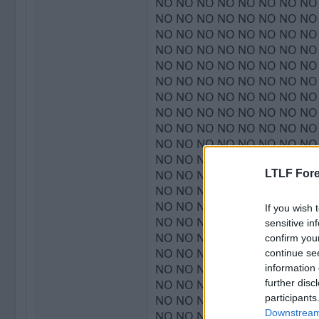
LTLF Fore
If you wish 
sensitive in
confirm you
continue se
information 
further disc
participants
Downstream 