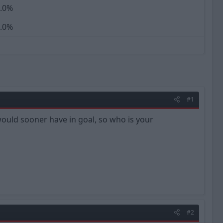
.0%
.0%
#1
would sooner have in goal, so who is your
#2