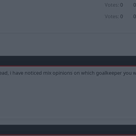
Votes:
0
0
Votes:
0
0
read, i have noticed mix opinions on which goalkeeper you 