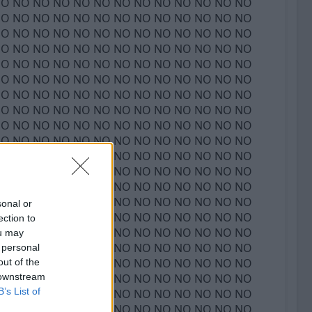
sonal or
ection to
ou may
 personal
out of the
 downstream
B’s List of