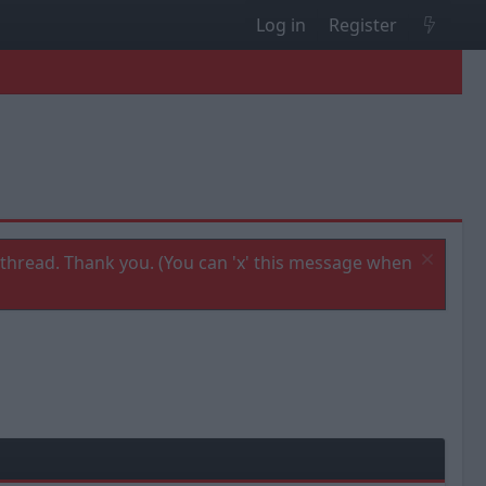
Log in
Register
thread. Thank you. (You can 'x' this message when